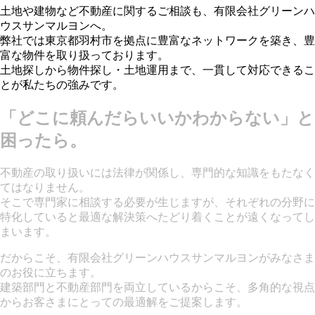
土地や建物など不動産に関するご相談も、有限会社グリーンハ
ウスサンマルヨンへ。
弊社では東京都羽村市を拠点に豊富なネットワークを築き、豊
富な物件を取り扱っております。
土地探しから物件探し・土地運用まで、一貫して対応できるこ
とが私たちの強みです。
「どこに頼んだらいいかわからない」と
困ったら。
不動産の取り扱いには法律が関係し、専門的な知識をもたなく
てはなりません。
そこで専門家に相談する必要が生じますが、それぞれの分野に
特化していると最適な解決策へたどり着くことが遠くなってし
まいます。
だからこそ、有限会社グリーンハウスサンマルヨンがみなさま
のお役に立ちます。
建築部門と不動産部門を両立しているからこそ、多角的な視点
からお客さまにとっての最適解をご提案します。