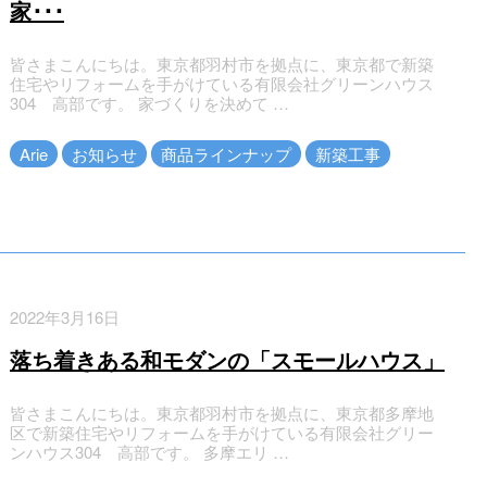
家･･･
皆さまこんにちは。東京都羽村市を拠点に、東京都で新築
住宅やリフォームを手がけている有限会社グリーンハウス
304 高部です。 家づくりを決めて …
Arie
お知らせ
商品ラインナップ
新築工事
2022年3月16日
落ち着きある和モダンの「スモールハウス」
皆さまこんにちは。東京都羽村市を拠点に、東京都多摩地
区で新築住宅やリフォームを手がけている有限会社グリー
ンハウス304 高部です。 多摩エリ …