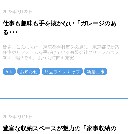
2022年3月22日
仕事も趣味も手を抜かない「ガレージのあ
る･･･
皆さまこんにちは。東京都羽村市を拠点に、東京都で新築
住宅やリフォームを手がけている有限会社グリーンハウス
304 高部です。 おうち時間を充実 …
Arie
お知らせ
商品ラインナップ
新築工事
2022年3月19日
豊富な収納スペースが魅力の「家事収納の